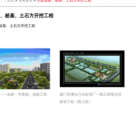
：：
首页
»
业务要览
»
市政道路、桩基、土石方开挖工程
、桩基、土石方开挖工程
桩基、土石方开挖工程
（一农路－孚莲路）道路工程
厦门市澳头污水处理厂一期工程尾水排
放管工程（陆上段）